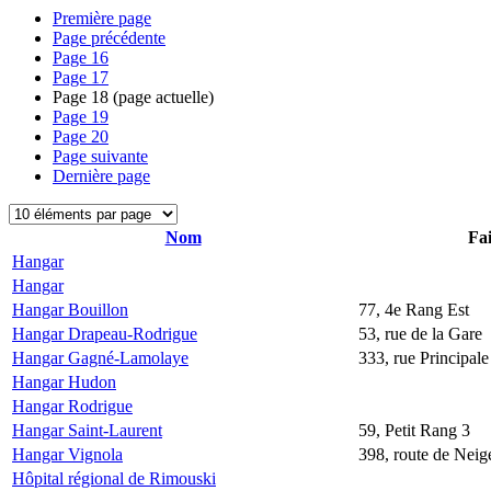
Première page
Page précédente
Page
16
Page
17
Page
18
(page actuelle)
Page
19
Page
20
Page suivante
Dernière page
Nom
Fai
Hangar
Hangar
Hangar Bouillon
77, 4e Rang Est
Hangar Drapeau-Rodrigue
53, rue de la Gare
Hangar Gagné-Lamolaye
333, rue Principale
Hangar Hudon
Hangar Rodrigue
Hangar Saint-Laurent
59, Petit Rang 3
Hangar Vignola
398, route de Neige
Hôpital régional de Rimouski