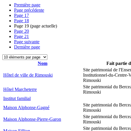
Première page
Page précédente
Page
17
Page
18
Page
19
(page actuelle)
Page
20
Page
21
Page suivante
Dernière page
Nom
Fait partie 
Site patrimonial de l'Ens
Hôtel de ville de Rimouski
Institutionnel-du-Centre-V
Rimouski
Site patrimonial du Berce
Hôtel Marcheterre
Rimouski
Institut familial
Site patrimonial du Berce
Maison Alphonse-Gagné
Rimouski
Site patrimonial du Berce
Maison Alphonse-Pierre-Garon
Rimouski
Site patrimonial du Berce
Maison Fillion