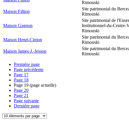
Rimouski
Site patrimonial du Berce
Maison Fillion
Rimouski
Site patrimonial de l'Ens
Maison Gagnon
Institutionnel-du-Centre-V
Rimouski
Site patrimonial du Berce
Maison Henri-Cimon
Rimouski
Site patrimonial du Berce
Maison James-J.-Jessop
Rimouski
Première page
Page précédente
Page
17
Page
18
Page
19
(page actuelle)
Page
20
Page
21
Page suivante
Dernière page