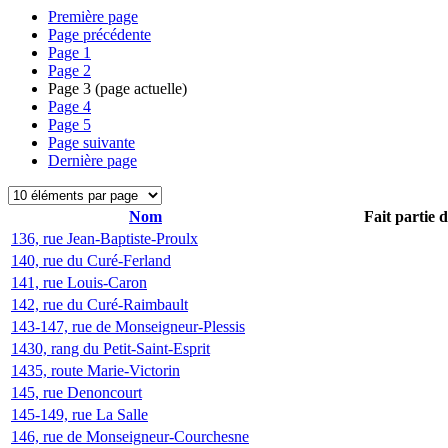
Première page
Page précédente
Page
1
Page
2
Page
3
(page actuelle)
Page
4
Page
5
Page suivante
Dernière page
Nom
Fait partie 
136, rue Jean-Baptiste-Proulx
140, rue du Curé-Ferland
141, rue Louis-Caron
142, rue du Curé-Raimbault
143-147, rue de Monseigneur-Plessis
1430, rang du Petit-Saint-Esprit
1435, route Marie-Victorin
145, rue Denoncourt
145-149, rue La Salle
146, rue de Monseigneur-Courchesne