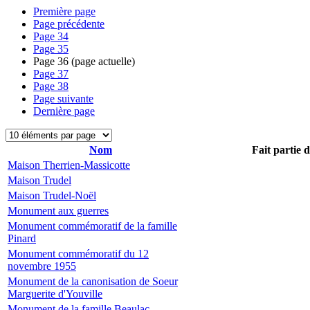
Première page
Page précédente
Page
34
Page
35
Page
36
(page actuelle)
Page
37
Page
38
Page suivante
Dernière page
Nom
Fait partie 
Maison Therrien-Massicotte
Maison Trudel
Maison Trudel-Noël
Monument aux guerres
Monument commémoratif de la famille
Pinard
Monument commémoratif du 12
novembre 1955
Monument de la canonisation de Soeur
Marguerite d'Youville
Monument de la famille Beaulac