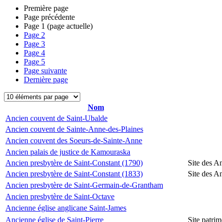
Première page
Page précédente
Page
1
(page actuelle)
Page
2
Page
3
Page
4
Page
5
Page suivante
Dernière page
Nom
Ancien couvent de Saint-Ubalde
Ancien couvent de Sainte-Anne-des-Plaines
Ancien couvent des Soeurs-de-Sainte-Anne
Ancien palais de justice de Kamouraska
Ancien presbytère de Saint-Constant (1790)
Site des A
Ancien presbytère de Saint-Constant (1833)
Site des A
Ancien presbytère de Saint-Germain-de-Grantham
Ancien presbytère de Saint-Octave
Ancienne église anglicane Saint-James
Ancienne église de Saint-Pierre
Site patrim