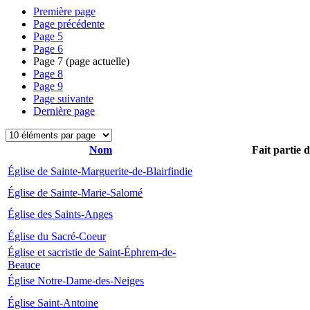
Première page
Page précédente
Page
5
Page
6
Page
7
(page actuelle)
Page
8
Page
9
Page suivante
Dernière page
Nom
Fait partie 
Église de Sainte-Marguerite-de-Blairfindie
Église de Sainte-Marie-Salomé
Église des Saints-Anges
Église du Sacré-Coeur
Église et sacristie de Saint-Éphrem-de-
Beauce
Église Notre-Dame-des-Neiges
Église Saint-Antoine