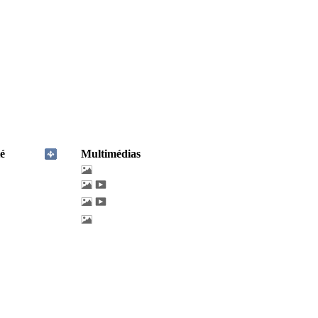
é
Multimédias