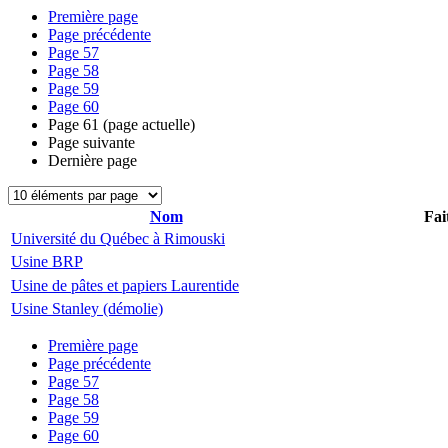
Première page
Page précédente
Page
57
Page
58
Page
59
Page
60
Page
61
(page actuelle)
Page suivante
Dernière page
Nom
Fai
Université du Québec à Rimouski
Usine BRP
Usine de pâtes et papiers Laurentide
Usine Stanley (démolie)
Première page
Page précédente
Page
57
Page
58
Page
59
Page
60