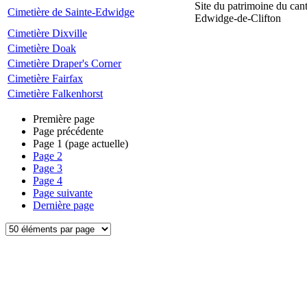
Site du patrimoine du can
Cimetière de Sainte-Edwidge
Edwidge-de-Clifton
Cimetière Dixville
Cimetière Doak
Cimetière Draper's Corner
Cimetière Fairfax
Cimetière Falkenhorst
Première page
Page précédente
Page
1
(page actuelle)
Page
2
Page
3
Page
4
Page suivante
Dernière page