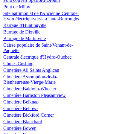
Pont couvert Spafford-Drouin
Pont de Milby
Site patrimonial de l'Ancienne-Centrale-
Hydroélectrique-de-la-Chute-Burroughs
Barrage d'Huntingville
Barrage de Dixville
Barrage de Martinville
Caisse populaire de Saint-Venant-de-
Paquette
Centrale électrique d'Hydro-Québec
Chutes Cushing
Cimetière All Saints Anglican
Cimetière Assomption-de-la-
Bienheureuse-Vierge-Marie
Cimetière Baldwin-Wheeler
Cimetière Barnston Pleasantview
Cimetière Belknap
Cimetière Bellows
Cimetière Bickford Corner
Cimetière Blanchard
Cimetière Bowen