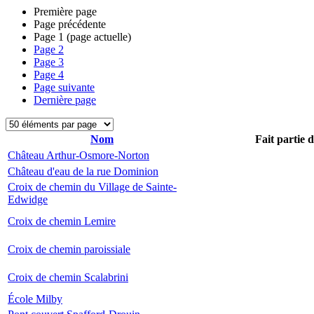
Première page
Page précédente
Page
1
(page actuelle)
Page
2
Page
3
Page
4
Page suivante
Dernière page
Nom
Fait partie 
Château Arthur-Osmore-Norton
Château d'eau de la rue Dominion
Croix de chemin du Village de Sainte-
Edwidge
Croix de chemin Lemire
Croix de chemin paroissiale
Croix de chemin Scalabrini
École Milby