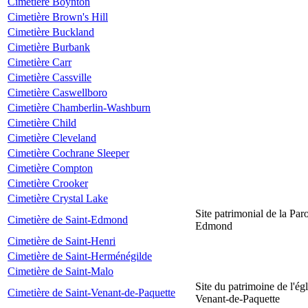
Cimetière Boynton
Cimetière Brown's Hill
Cimetière Buckland
Cimetière Burbank
Cimetière Carr
Cimetière Cassville
Cimetière Caswellboro
Cimetière Chamberlin-Washburn
Cimetière Child
Cimetière Cleveland
Cimetière Cochrane Sleeper
Cimetière Compton
Cimetière Crooker
Cimetière Crystal Lake
Site patrimonial de la Par
Cimetière de Saint-Edmond
Edmond
Cimetière de Saint-Henri
Cimetière de Saint-Herménégilde
Cimetière de Saint-Malo
Site du patrimoine de l'égl
Cimetière de Saint-Venant-de-Paquette
Venant-de-Paquette