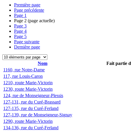
Première page
Page précédente
Page
1
Page
2
(page actuelle)
Page
3
Page
4
Page
5
Page suivante
Dernière page
Nom
Fait partie 
1160, rue Notre-Dame
117, rue Louis-Caron
1210, route Marie-Victorin
1230, route Marie-Victorin
124, rue de Monseigneur-Plessis
127-131, rue du Curé-Brassard
127-135, rue du Curé-Ferland
127-139, rue de Monseigneur-Signay
1290, route Marie-Victorin
134-136, rue du Curé-Ferland