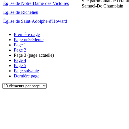
Site patrimonial de l'Habit
Église de Notre-Dame-des-Victoires
Samuel-De Champlain
Église de Richelieu
Église de Saint-Adolphe-d'Howard
Première page
Page précédente
Page
1
Page
2
Page
3
(page actuelle)
Page
4
Page
5
Page suivante
Dernière page