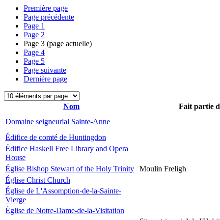
Première page
Page précédente
Page
1
Page
2
Page
3
(page actuelle)
Page
4
Page
5
Page suivante
Dernière page
Nom
Fait partie 
Domaine seigneurial Sainte-Anne
Édifice de comté de Huntingdon
Édifice Haskell Free Library and Opera
House
Église Bishop Stewart of the Holy Trinity
Moulin Freligh
Église Christ Church
Église de L'Assomption-de-la-Sainte-
Vierge
Église de Notre-Dame-de-la-Visitation