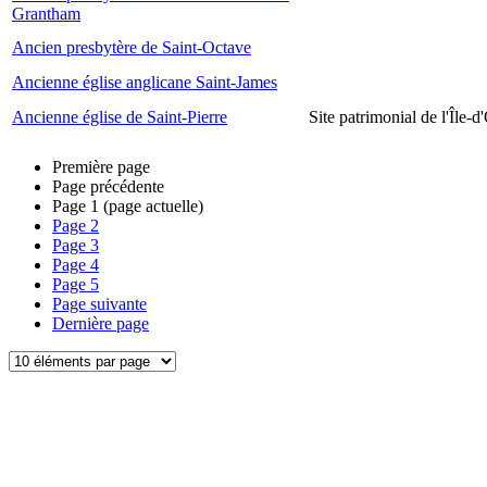
Grantham
Ancien presbytère de Saint-Octave
Ancienne église anglicane Saint-James
Ancienne église de Saint-Pierre
Site patrimonial de l'Île-d
Première page
Page précédente
Page
1
(page actuelle)
Page
2
Page
3
Page
4
Page
5
Page suivante
Dernière page