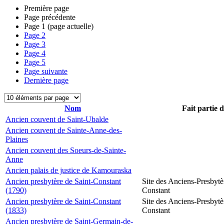
Première page
Page précédente
Page
1
(page actuelle)
Page
2
Page
3
Page
4
Page
5
Page suivante
Dernière page
Nom
Fait partie 
Ancien couvent de Saint-Ubalde
Ancien couvent de Sainte-Anne-des-
Plaines
Ancien couvent des Soeurs-de-Sainte-
Anne
Ancien palais de justice de Kamouraska
Ancien presbytère de Saint-Constant
Site des Anciens-Presbytè
(1790)
Constant
Ancien presbytère de Saint-Constant
Site des Anciens-Presbytè
(1833)
Constant
Ancien presbytère de Saint-Germain-de-