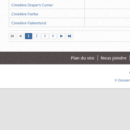
Cimetière Draper's Corner
Cimetière Fairfax
Cimetière Falkenhorst
Page
(page
Page
Page
Page
1
Première
2
Page
3
4
Page
Dernière
actuelle)
page
précédente
suivante
page
Plan du site
Nous joindre
© Gouver