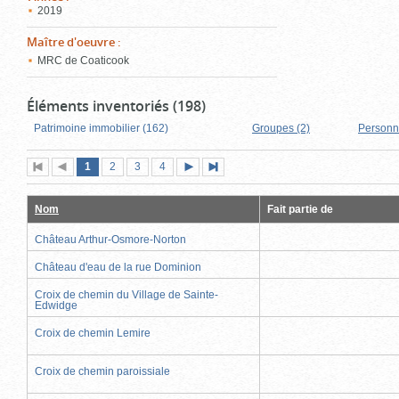
2019
Maître d'oeuvre
:
MRC de Coaticook
Éléments inventoriés (198)
Patrimoine immobilier (162)
Groupes (2)
Personn
Page
(page
Page
Page
Page
1
Première
2
Page
3
4
Page
Dernière
actuelle)
page
précédente
suivante
page
Nom
Fait partie de
Château Arthur-Osmore-Norton
Château d'eau de la rue Dominion
Croix de chemin du Village de Sainte-
Edwidge
Croix de chemin Lemire
Croix de chemin paroissiale