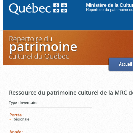
Ministère de la Cult
Répertoire du patrimoine c
Répertoire du
patrimoine
culturel du Québec
Accueil
Ressource du patrimoine culturel de la MRC d
Type
:
Inventaire
Portée
:
Régionale
Année
: