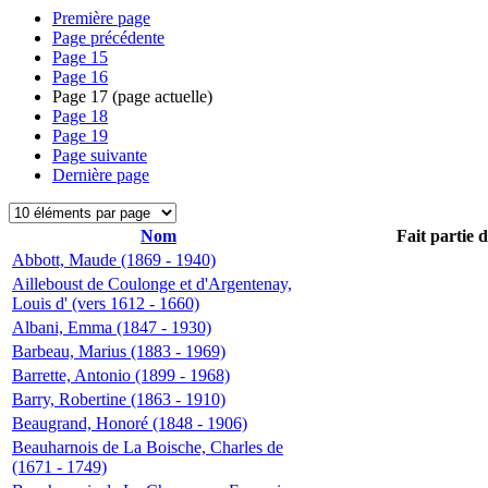
Première page
Page précédente
Page
15
Page
16
Page
17
(page actuelle)
Page
18
Page
19
Page suivante
Dernière page
Nom
Fait partie 
Abbott, Maude (1869 - 1940)
Ailleboust de Coulonge et d'Argentenay,
Louis d' (vers 1612 - 1660)
Albani, Emma (1847 - 1930)
Barbeau, Marius (1883 - 1969)
Barrette, Antonio (1899 - 1968)
Barry, Robertine (1863 - 1910)
Beaugrand, Honoré (1848 - 1906)
Beauharnois de La Boische, Charles de
(1671 - 1749)