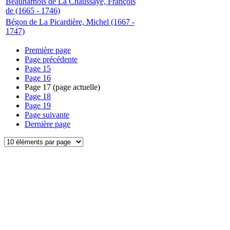
Beauharnois de La Chaussaye, François
de (1665 - 1746)
Bégon de La Picardière, Michel (1667 -
1747)
Première page
Page précédente
Page
15
Page
16
Page
17
(page actuelle)
Page
18
Page
19
Page suivante
Dernière page