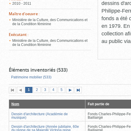
dessins d'ar
2010 - 2011
Philippe-Fer
Maître d'oeuvre
:
fonds a été c
Ministère de la Culture, des Communications et
de la Condition féminine
en 1979. En 
collection a
Exécutant
:
au public vi
Ministère de la Culture, des Communications et
de la Condition féminine
Éléments inventoriés (533)
Patrimoine mobilier (533)
Page
(page
Page
Page
Page
Page
1
Première
2
Page
3
4
5
Page
Dernière
actuelle)
page
précédente
suivante
page
Nom
Fait partie de
Dessin d'architecture (Académie de
Fonds Charles-Philippe-Fe
musique)
Baillairgé
Dessin d'architecture (Année jubilaire, 60e
Fonds Charles-Philippe-Fe
du règne de sa Majesté Victoria reine
Baillairgé