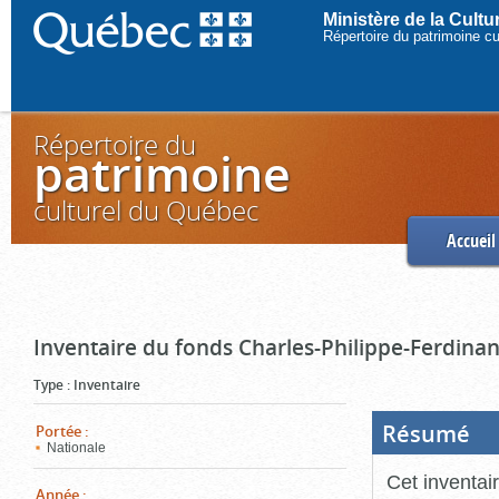
Ministère de la Cult
Répertoire du patrimoine c
Répertoire du
patrimoine
culturel du Québec
Accueil
Inventaire du fonds Charles-Philippe-Ferdinan
Type
:
Inventaire
Résumé
(Boi
Portée
:
ouve
Nationale
cliq
pou
Cet inventai
ferm
Année
: