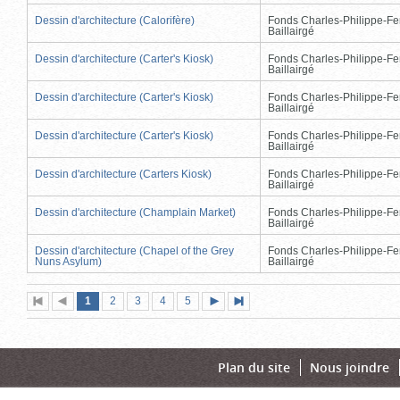
Dessin d'architecture (Calorifère)
Fonds Charles-Philippe-Fe
Baillairgé
Dessin d'architecture (Carter's Kiosk)
Fonds Charles-Philippe-Fe
Baillairgé
Dessin d'architecture (Carter's Kiosk)
Fonds Charles-Philippe-Fe
Baillairgé
Dessin d'architecture (Carter's Kiosk)
Fonds Charles-Philippe-Fe
Baillairgé
Dessin d'architecture (Carters Kiosk)
Fonds Charles-Philippe-Fe
Baillairgé
Dessin d'architecture (Champlain Market)
Fonds Charles-Philippe-Fe
Baillairgé
Dessin d'architecture (Chapel of the Grey
Fonds Charles-Philippe-Fe
Nuns Asylum)
Baillairgé
Page
(page
Page
Page
Page
Page
1
Première
2
Page
3
4
5
Page
Dernière
actuelle)
page
précédente
suivante
page
Plan du site
Nous joindre