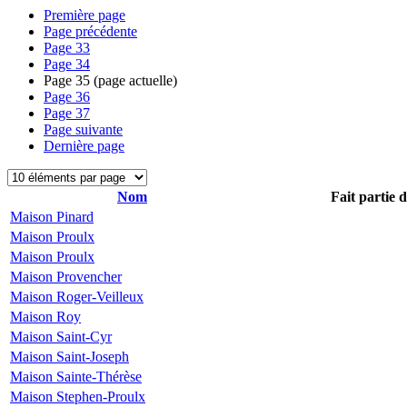
Première page
Page précédente
Page
33
Page
34
Page
35
(page actuelle)
Page
36
Page
37
Page suivante
Dernière page
Nom
Fait partie 
Maison Pinard
Maison Proulx
Maison Proulx
Maison Provencher
Maison Roger-Veilleux
Maison Roy
Maison Saint-Cyr
Maison Saint-Joseph
Maison Sainte-Thérèse
Maison Stephen-Proulx