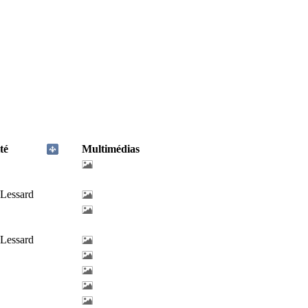
té
Multimédias
-Lessard
-Lessard