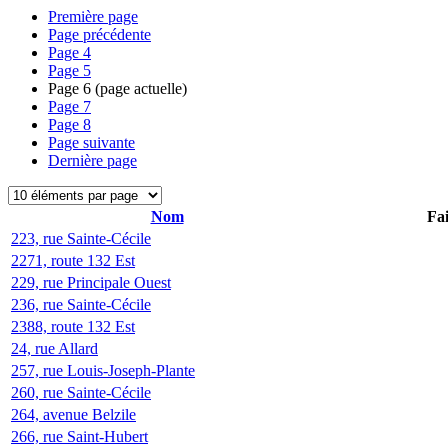
Première page
Page précédente
Page
4
Page
5
Page
6
(page actuelle)
Page
7
Page
8
Page suivante
Dernière page
Nom
Fai
223, rue Sainte-Cécile
2271, route 132 Est
229, rue Principale Ouest
236, rue Sainte-Cécile
2388, route 132 Est
24, rue Allard
257, rue Louis-Joseph-Plante
260, rue Sainte-Cécile
264, avenue Belzile
266, rue Saint-Hubert