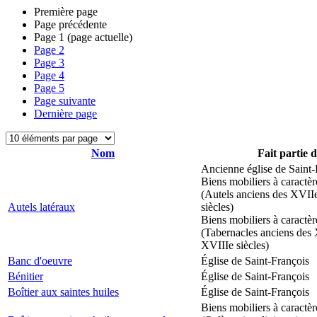
Première page
Page précédente
Page
1
(page actuelle)
Page
2
Page
3
Page
4
Page
5
Page suivante
Dernière page
Nom
Fait partie 
Ancienne église de Saint-
Biens mobiliers à caractèr
(Autels anciens des XVII
Autels latéraux
siècles)
Biens mobiliers à caractèr
(Tabernacles anciens des 
XVIIIe siècles)
Banc d'oeuvre
Église de Saint-François
Bénitier
Église de Saint-François
Boîtier aux saintes huiles
Église de Saint-François
Biens mobiliers à caractèr