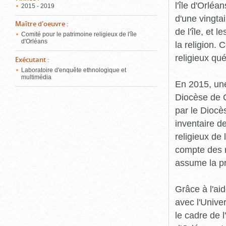
l'île d'Orléa
2015 - 2019
d'une vingta
Maître d'oeuvre
:
de l'île, et 
Comité pour le patrimoine religieux de l'île
d'Orléans
la religion.
religieux qu
Exécutant
:
Laboratoire d'enquête ethnologique et
multimédia
En 2015, une
Diocèse de Q
par le Diocès
inventaire d
religieux de 
compte des r
assume la p
Grâce à l'ai
avec l'Unive
le cadre de 