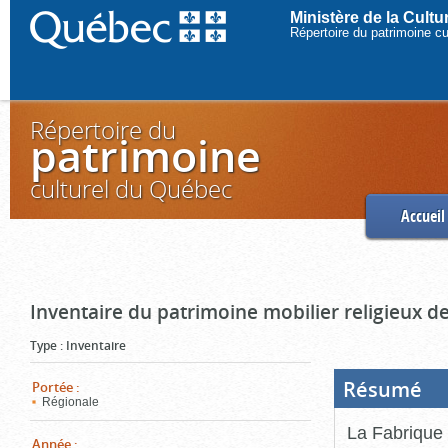
Ministère de la Cult
Répertoire du patrimoine c
Répertoire du
patrimoine
culturel du Québec
Accueil
Inventaire du patrimoine mobilier religieux de
Type
:
Inventaire
Résumé
(Boi
Portée
:
ouve
Régionale
cliq
pou
La Fabrique 
ferm
Année
: