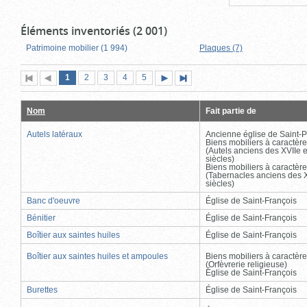
Éléments inventoriés (2 001)
Patrimoine mobilier (1 994)
Plaques (7)
Page
(page
Page
Page
Page
Page
1
Première
2
Page
3
4
5
Page
Dernière
actuelle)
page
précédente
suivante
page
Nom
Fait partie de
Autels latéraux
Ancienne église de Saint-P
Biens mobiliers à caractère
(Autels anciens des XVIIe e
siècles)
Biens mobiliers à caractère
(Tabernacles anciens des X
siècles)
Banc d'oeuvre
Église de Saint-François
Bénitier
Église de Saint-François
Boîtier aux saintes huiles
Église de Saint-François
Boîtier aux saintes huiles et ampoules
Biens mobiliers à caractère
(Orfèvrerie religieuse)
Église de Saint-François
Burettes
Église de Saint-François