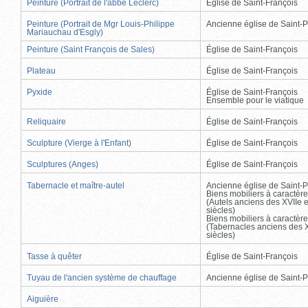
Peinture (Portrait de l'abbé Leclerc)
Église de Saint-François
Peinture (Portrait de Mgr Louis-Philippe
Ancienne église de Saint-P
Mariauchau d'Esgly)
Peinture (Saint François de Sales)
Église de Saint-François
Plateau
Église de Saint-François
Pyxide
Église de Saint-François
Ensemble pour le viatique
Reliquaire
Église de Saint-François
Sculpture (Vierge à l'Enfant)
Église de Saint-François
Sculptures (Anges)
Église de Saint-François
Tabernacle et maître-autel
Ancienne église de Saint-P
Biens mobiliers à caractère
(Autels anciens des XVIIe e
siècles)
Biens mobiliers à caractère
(Tabernacles anciens des X
siècles)
Tasse à quêter
Église de Saint-François
Tuyau de l'ancien système de chauffage
Ancienne église de Saint-P
Aiguière