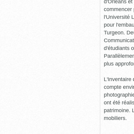
d'Orléans et
commencer pr
l'Université
pour l'embau
Turgeon. Deu
Communicatio
d'étudiants o
Parallèlement
plus approfo
L'Inventaire 
compte envir
photographie
ont été réali
patrimoine. L
mobiliers.