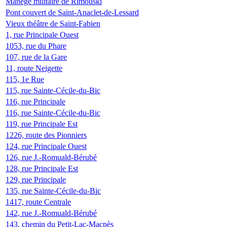
Manège militaire de Rimouski
Pont couvert de Saint-Anaclet-de-Lessard
Vieux théâtre de Saint-Fabien
1, rue Principale Ouest
1053, rue du Phare
107, rue de la Gare
11, route Neigette
115, 1e Rue
115, rue Sainte-Cécile-du-Bic
116, rue Principale
116, rue Sainte-Cécile-du-Bic
119, rue Principale Est
1226, route des Pionniers
124, rue Principale Ouest
126, rue J.-Romuald-Bérubé
128, rue Principale Est
129, rue Principale
135, rue Sainte-Cécile-du-Bic
1417, route Centrale
142, rue J.-Romuald-Bérubé
143, chemin du Petit-Lac-Macpès