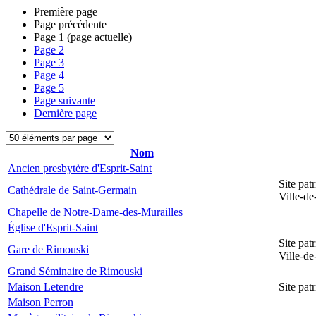
Première page
Page précédente
Page
1
(page actuelle)
Page
2
Page
3
Page
4
Page
5
Page suivante
Dernière page
Nom
Ancien presbytère d'Esprit-Saint
Site pat
Cathédrale de Saint-Germain
Ville-d
Chapelle de Notre-Dame-des-Murailles
Église d'Esprit-Saint
Site pat
Gare de Rimouski
Ville-d
Grand Séminaire de Rimouski
Maison Letendre
Site pa
Maison Perron