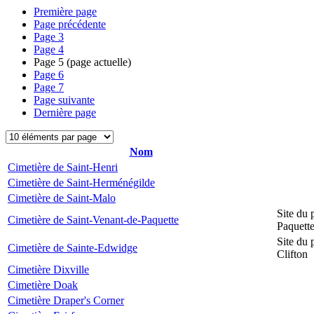
Première page
Page précédente
Page
3
Page
4
Page
5
(page actuelle)
Page
6
Page
7
Page suivante
Dernière page
Nom
Cimetière de Saint-Henri
Cimetière de Saint-Herménégilde
Cimetière de Saint-Malo
Site du 
Cimetière de Saint-Venant-de-Paquette
Paquett
Site du 
Cimetière de Sainte-Edwidge
Clifton
Cimetière Dixville
Cimetière Doak
Cimetière Draper's Corner