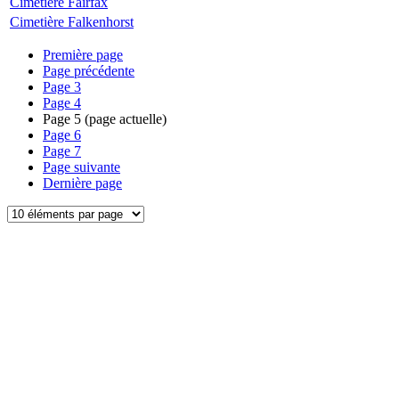
Cimetière Fairfax
Cimetière Falkenhorst
Première page
Page précédente
Page
3
Page
4
Page
5
(page actuelle)
Page
6
Page
7
Page suivante
Dernière page