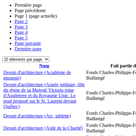
Première page
Page précédente
Page
1
(page actuelle)
Page
2
Page
3
Page
4
Page
5
Page suivante
Dernière page
Nom
Fait partie 
Dessin d'architecture (Académie de
Fonds Charles-Philippe-F
musique)
Baillairgé
Dessin d'architecture (Année jubilaire, 60e
du règne de sa Majesté Victoria reine
Fonds Charles-Philippe-F
d'Angleterre et du Royaume Unie. Le
Baillairgé
pont proposé sur le St. Laurent devant
Québec)
Fonds Charles-Philippe-F
Dessin d'architecture (Arc, tablette)
Baillairgé
Fonds Charles-Philippe-F
Dessin d'architecture (Asile de la Charité)
Baillairgé