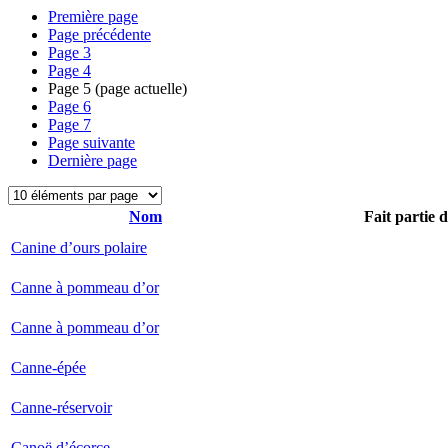
Première page
Page précédente
Page
3
Page
4
Page
5
(page actuelle)
Page
6
Page
7
Page suivante
Dernière page
Nom
Fait partie 
Canine d’ours polaire
Canne à pommeau d’or
Canne à pommeau d’or
Canne-épée
Canne-réservoir
Canoë d’écorce