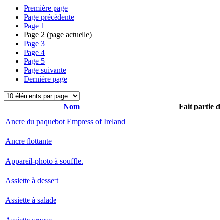
Première page
Page précédente
Page
1
Page
2
(page actuelle)
Page
3
Page
4
Page
5
Page suivante
Dernière page
Nom
Fait partie 
Ancre du paquebot Empress of Ireland
Ancre flottante
Appareil-photo à soufflet
Assiette à dessert
Assiette à salade
Assiette creuse