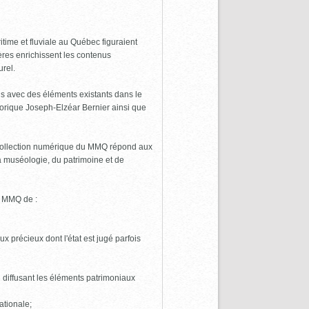
time et fluviale au Québec figuraient
res enrichissent les contenus
urel.
ens avec des éléments existants dans le
torique Joseph-Elzéar Bernier ainsi que
a collection numérique du MMQ répond aux
la muséologie, du patrimoine et de
u MMQ de :
x précieux dont l'état est jugé parfois
 diffusant les éléments patrimoniaux
ationale;