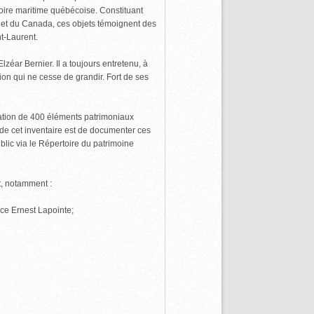
toire maritime québécoise. Constituant
c et du Canada, ces objets témoignent des
nt-Laurent.
ar Bernier. Il a toujours entretenu, à
ion qui ne cesse de grandir. Fort de ses
ation de 400 éléments patrimoniaux
if de cet inventaire est de documenter ces
blic via le Répertoire du patrimoine
t, notamment :
lace Ernest Lapointe;