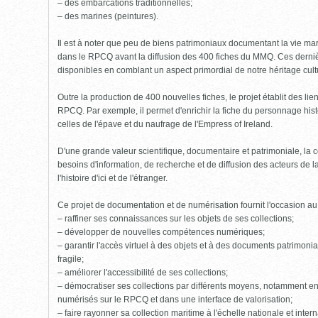
– des embarcations traditionnelles;
– des marines (peintures).
Il est à noter que peu de biens patrimoniaux documentant la vie mari
dans le RPCQ avant la diffusion des 400 fiches du MMQ. Ces derniè
disponibles en comblant un aspect primordial de notre héritage cult
Outre la production de 400 nouvelles fiches, le projet établit des li
RPCQ. Par exemple, il permet d'enrichir la fiche du personnage his
celles de l'épave et du naufrage de l'Empress of Ireland.
D'une grande valeur scientifique, documentaire et patrimoniale, l
besoins d'information, de recherche et de diffusion des acteurs de 
l'histoire d'ici et de l'étranger.
Ce projet de documentation et de numérisation fournit l'occasion a
– raffiner ses connaissances sur les objets de ses collections;
– développer de nouvelles compétences numériques;
– garantir l'accès virtuel à des objets et à des documents patrimoniau
fragile;
– améliorer l'accessibilité de ses collections;
– démocratiser ses collections par différents moyens, notamment en
numérisés sur le RPCQ et dans une interface de valorisation;
– faire rayonner sa collection maritime à l'échelle nationale et intern