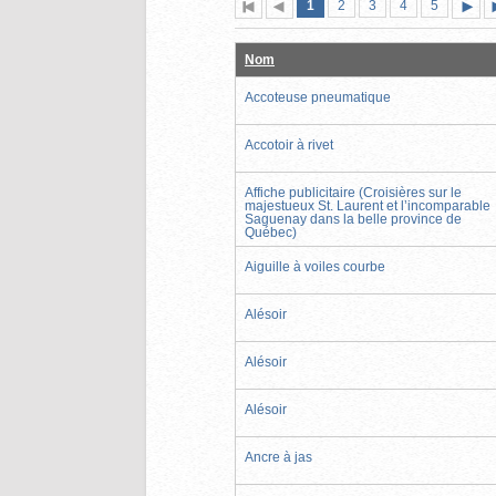
Page
(page
Page
Page
Page
Page
1
Première
2
Page
3
4
5
actuelle)
page
précédente
suiva
Nom
Accoteuse pneumatique
Accotoir à rivet
Affiche publicitaire (Croisières sur le
majestueux St. Laurent et l’incomparable
Saguenay dans la belle province de
Québec)
Aiguille à voiles courbe
Alésoir
Alésoir
Alésoir
Ancre à jas