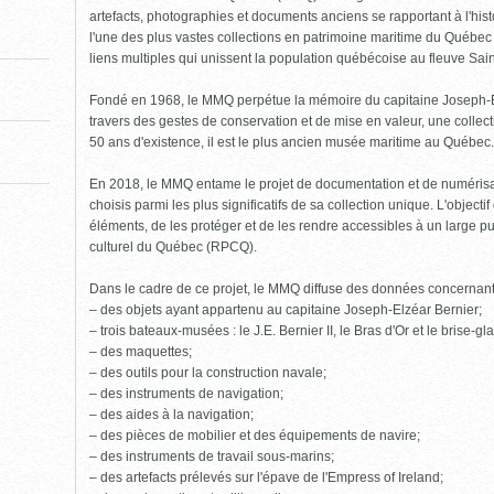
pour
fermer)
artefacts, photographies et documents anciens se rapportant à l'his
l'une des plus vastes collections en patrimoine maritime du Québe
liens multiples qui unissent la population québécoise au fleuve Sai
Fondé en 1968, le MMQ perpétue la mémoire du capitaine Joseph-Elzé
travers des gestes de conservation et de mise en valeur, une collect
50 ans d'existence, il est le plus ancien musée maritime au Québec.
En 2018, le MMQ entame le projet de documentation et de numéris
choisis parmi les plus significatifs de sa collection unique. L'object
éléments, de les protéger et de les rendre accessibles à un large pu
culturel du Québec (RPCQ).
Dans le cadre de ce projet, le MMQ diffuse des données concernan
– des objets ayant appartenu au capitaine Joseph-Elzéar Bernier;
– trois bateaux-musées : le J.E. Bernier II, le Bras d'Or et le brise-g
– des maquettes;
– des outils pour la construction navale;
– des instruments de navigation;
– des aides à la navigation;
– des pièces de mobilier et des équipements de navire;
– des instruments de travail sous-marins;
– des artefacts prélevés sur l'épave de l'Empress of Ireland;