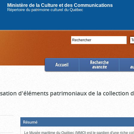
Ministère de la Culture et des Communications
Répertoire du patrimoine culturel du Québec
Rechercher
Se
Recherche
Accueil
avancée
a
ation d'éléments patrimoniaux de la collection
(Boite
Résumé
ouverte,
cliquer
Le Musée maritime du Québec (MMQ) est le gardien d'une riche col