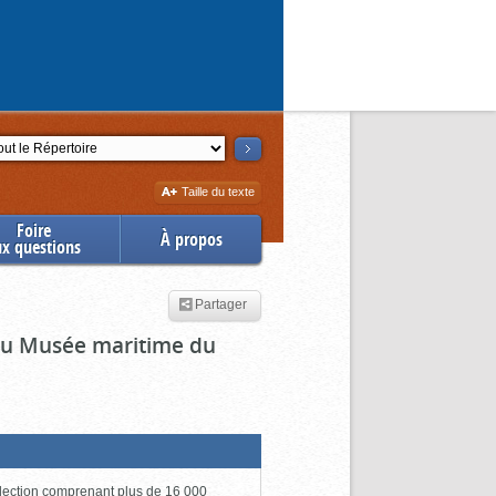
ction
Augmenter
Taille du texte
la
Foire
À propos
ux questions
Partager
 du Musée maritime du
lection comprenant plus de 16 000