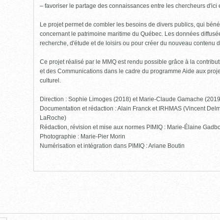
– favoriser le partage des connaissances entre les chercheurs d'ici et
Le projet permet de combler les besoins de divers publics, qui bénéf
concernant le patrimoine maritime du Québec. Les données diffusées
recherche, d'étude et de loisirs ou pour créer du nouveau contenu 
Ce projet réalisé par le MMQ est rendu possible grâce à la contribut
et des Communications dans le cadre du programme Aide aux projet
culturel.
Direction : Sophie Limoges (2018) et Marie-Claude Gamache (201
Documentation et rédaction : Alain Franck et IRHMAS (Vincent Delm
LaRoche)
Rédaction, révision et mise aux normes PIMIQ : Marie-Élaine Gadbo
Photographie : Marie-Pier Morin
Numérisation et intégration dans PIMIQ : Ariane Boutin