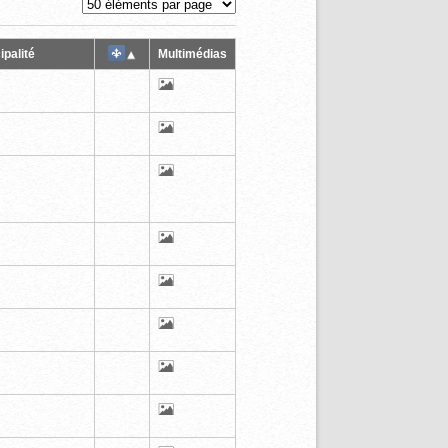
ipalité
Multimédias