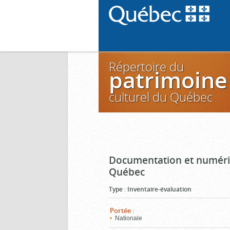
Répertoire du
patrimoine
culturel du Québec
Documentation et numéris
Québec
Type
:
Inventaire-évaluation
Portée
:
Nationale