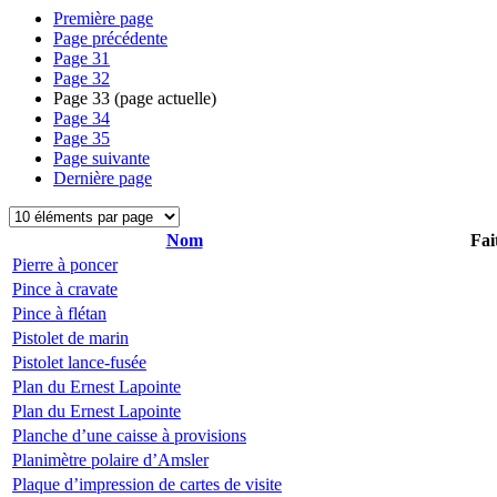
Première page
Page précédente
Page
31
Page
32
Page
33
(page actuelle)
Page
34
Page
35
Page suivante
Dernière page
Nom
Fai
Pierre à poncer
Pince à cravate
Pince à flétan
Pistolet de marin
Pistolet lance-fusée
Plan du Ernest Lapointe
Plan du Ernest Lapointe
Planche d’une caisse à provisions
Planimètre polaire d’Amsler
Plaque d’impression de cartes de visite