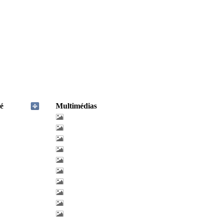
é
Multimédias