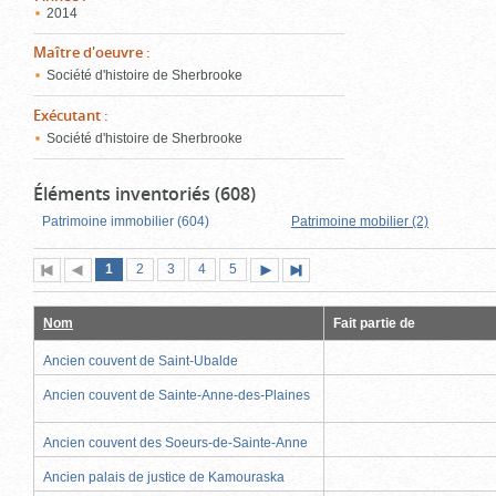
2014
Maître d'oeuvre
:
Société d'histoire de Sherbrooke
Exécutant
:
Société d'histoire de Sherbrooke
Éléments inventoriés (608)
Patrimoine immobilier (604)
Patrimoine mobilier (2)
Page
(page
Page
Page
Page
Page
1
Première
2
Page
3
4
5
Page
Dernière
actuelle)
page
précédente
suivante
page
Nom
Fait partie de
Ancien couvent de Saint-Ubalde
Ancien couvent de Sainte-Anne-des-Plaines
Ancien couvent des Soeurs-de-Sainte-Anne
Ancien palais de justice de Kamouraska