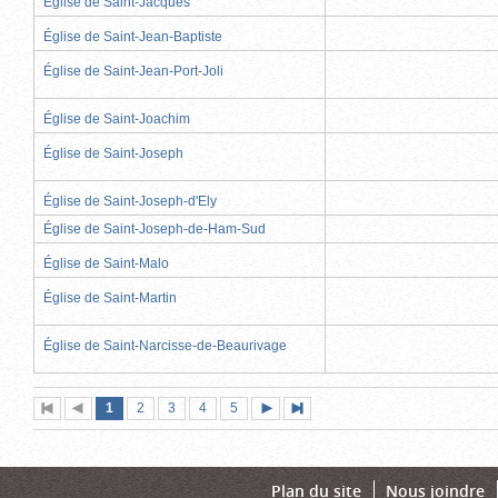
Église de Saint-Jacques
Église de Saint-Jean-Baptiste
Église de Saint-Jean-Port-Joli
Église de Saint-Joachim
Église de Saint-Joseph
Église de Saint-Joseph-d'Ely
Église de Saint-Joseph-de-Ham-Sud
Église de Saint-Malo
Église de Saint-Martin
Église de Saint-Narcisse-de-Beaurivage
Page
(page
Page
Page
Page
Page
1
Première
2
Page
3
4
5
Page
Dernière
actuelle)
page
précédente
suivante
page
Plan du site
Nous joindre