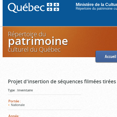
Ministère de la Cult
Répertoire du patrimoine c
Répertoire du
patrimoine
culturel du Québec
Accueil
Projet d'insertion de séquences filmées tirées
Type
:
Inventaire
Portée
:
Nationale
Année
: