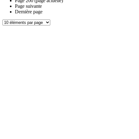
Page
200
(page actuelle)
Page suivante
Dernière page