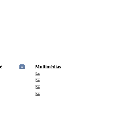
é
Multimédias