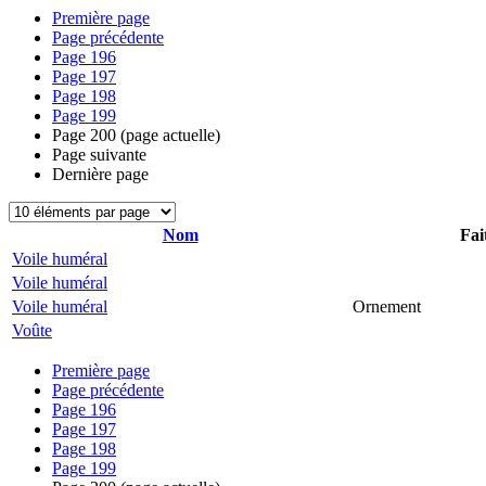
Première page
Page précédente
Page
196
Page
197
Page
198
Page
199
Page
200
(page actuelle)
Page suivante
Dernière page
Nom
Fai
Voile huméral
Voile huméral
Voile huméral
Ornement
Voûte
Première page
Page précédente
Page
196
Page
197
Page
198
Page
199