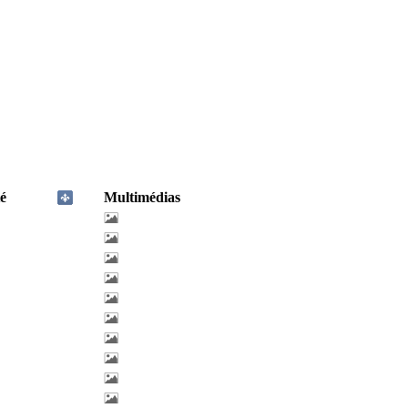
é
Multimédias