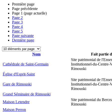
Première page
Page précédente
Page
1
(page actuelle)
Page
2
Page
3
Page
4
Page
5
Page suivante
Dernière page
Nom
Fait partie 
Site patrimonial de l'Ens
Cathédrale de Saint-Germain
Institutionnel-du-Centre-V
Rimouski
Église d'Esprit-Saint
Site patrimonial de l'Ens
Gare de Rimouski
Institutionnel-du-Centre-V
Rimouski
Grand Séminaire de Rimouski
Site patrimonial du Berce
Maison Letendre
Rimouski
Maison Perron