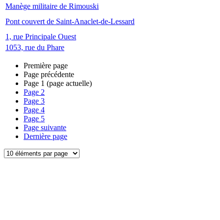
Manège militaire de Rimouski
Pont couvert de Saint-Anaclet-de-Lessard
1, rue Principale Ouest
1053, rue du Phare
Première page
Page précédente
Page
1
(page actuelle)
Page
2
Page
3
Page
4
Page
5
Page suivante
Dernière page