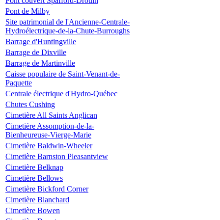
Pont couvert Spafford-Drouin
Pont de Milby
Site patrimonial de l'Ancienne-Centrale-
Hydroélectrique-de-la-Chute-Burroughs
Barrage d'Huntingville
Barrage de Dixville
Barrage de Martinville
Caisse populaire de Saint-Venant-de-
Paquette
Centrale électrique d'Hydro-Québec
Chutes Cushing
Cimetière All Saints Anglican
Cimetière Assomption-de-la-
Bienheureuse-Vierge-Marie
Cimetière Baldwin-Wheeler
Cimetière Barnston Pleasantview
Cimetière Belknap
Cimetière Bellows
Cimetière Bickford Corner
Cimetière Blanchard
Cimetière Bowen