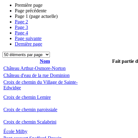
Première page
Page précédente
Page
1
(page actuelle)
Page
2
Page
3
Page
4
Page suivante
Dernière page
Nom
Fait partie 
Château Arthur-Osmore-Norton
Château d'eau de la rue Dominion
Croix de chemin du Village de Sainte-
Edwidge
Croix de chemin Lemire
Croix de chemin paroissiale
Croix de chemin Scalabrini
École Milby