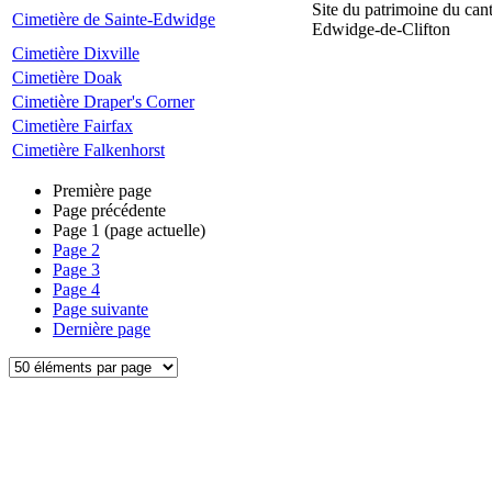
Site du patrimoine du can
Cimetière de Sainte-Edwidge
Edwidge-de-Clifton
Cimetière Dixville
Cimetière Doak
Cimetière Draper's Corner
Cimetière Fairfax
Cimetière Falkenhorst
Première page
Page précédente
Page
1
(page actuelle)
Page
2
Page
3
Page
4
Page suivante
Dernière page