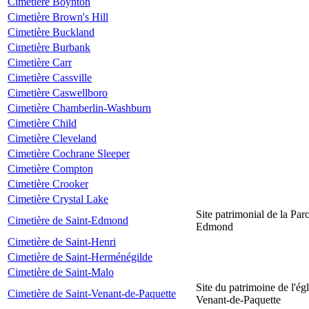
Cimetière Boynton
Cimetière Brown's Hill
Cimetière Buckland
Cimetière Burbank
Cimetière Carr
Cimetière Cassville
Cimetière Caswellboro
Cimetière Chamberlin-Washburn
Cimetière Child
Cimetière Cleveland
Cimetière Cochrane Sleeper
Cimetière Compton
Cimetière Crooker
Cimetière Crystal Lake
Site patrimonial de la Par
Cimetière de Saint-Edmond
Edmond
Cimetière de Saint-Henri
Cimetière de Saint-Herménégilde
Cimetière de Saint-Malo
Site du patrimoine de l'égl
Cimetière de Saint-Venant-de-Paquette
Venant-de-Paquette