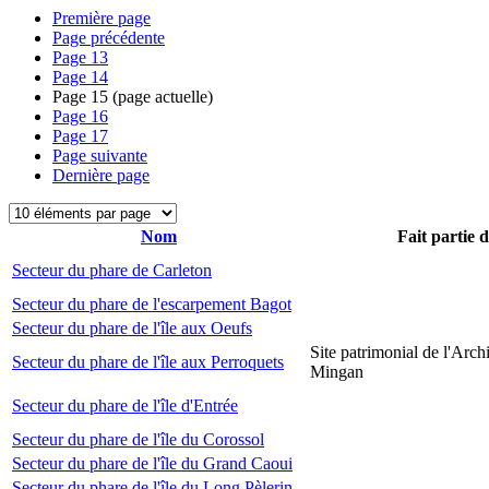
Première page
Page précédente
Page
13
Page
14
Page
15
(page actuelle)
Page
16
Page
17
Page suivante
Dernière page
Nom
Fait partie 
Secteur du phare de Carleton
Secteur du phare de l'escarpement Bagot
Secteur du phare de l'île aux Oeufs
Site patrimonial de l'Arch
Secteur du phare de l'île aux Perroquets
Mingan
Secteur du phare de l'île d'Entrée
Secteur du phare de l'île du Corossol
Secteur du phare de l'île du Grand Caoui
Secteur du phare de l'île du Long Pèlerin