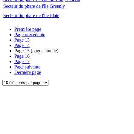
Secteur du phare de l'île Greenly
Secteur du phare de l'Île Plate
Première page
Page précédente
Page
13
Page
14
Page
15
(page actuelle)
Page
16
Page
17
Page suivante
Dernière page