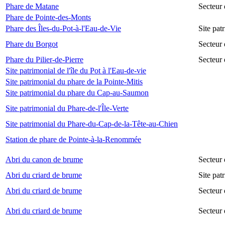
Phare de Matane
Secteur
Phare de Pointe-des-Monts
Phare des Îles-du-Pot-à-l'Eau-de-Vie
Site pat
Phare du Borgot
Secteur
Phare du Pilier-de-Pierre
Secteur 
Site patrimonial de l'île du Pot à l'Eau-de-vie
Site patrimonial du phare de la Pointe-Mitis
Site patrimonial du phare du Cap-au-Saumon
Site patrimonial du Phare-de-l'Île-Verte
Site patrimonial du Phare-du-Cap-de-la-Tête-au-Chien
Station de phare de Pointe-à-la-Renommée
Abri du canon de brume
Secteur
Abri du criard de brume
Site pa
Abri du criard de brume
Secteur
Abri du criard de brume
Secteur