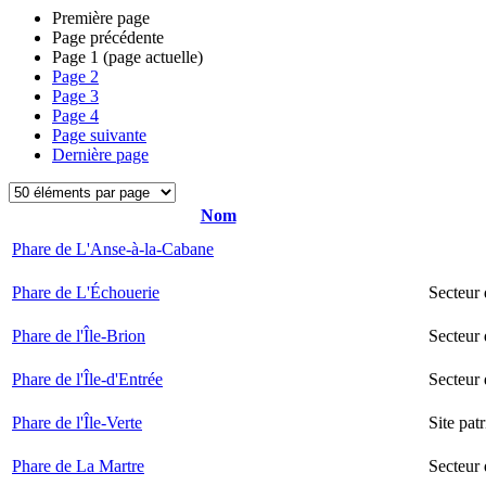
Première page
Page précédente
Page
1
(page actuelle)
Page
2
Page
3
Page
4
Page suivante
Dernière page
Nom
Phare de L'Anse-à-la-Cabane
Phare de L'Échouerie
Secteur
Phare de l'Île-Brion
Secteur 
Phare de l'Île-d'Entrée
Secteur 
Phare de l'Île-Verte
Site pat
Phare de La Martre
Secteur 