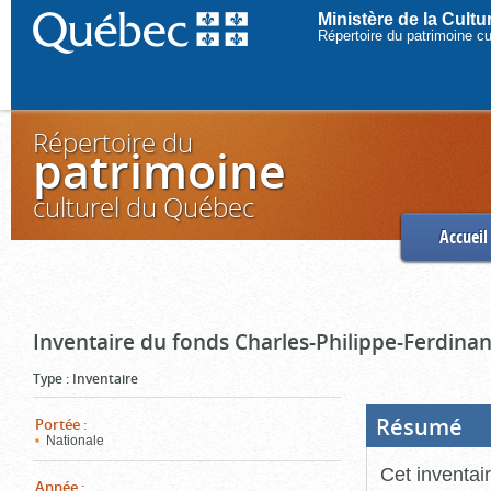
Ministère de la Cult
Répertoire du patrimoine c
Répertoire du
patrimoine
culturel du Québec
Accueil
Inventaire du fonds Charles-Philippe-Ferdinan
Type
:
Inventaire
Résumé
(Boi
Portée
:
ouve
Nationale
cliq
pou
Cet inventai
ferm
Année
: