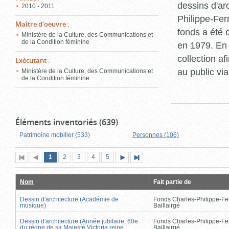
dessins d'ar
2010 - 2011
Philippe-Fer
Maître d'oeuvre
:
fonds a été c
Ministère de la Culture, des Communications et
de la Condition féminine
en 1979. En 
collection a
Exécutant
:
au public vi
Ministère de la Culture, des Communications et
de la Condition féminine
Éléments inventoriés (639)
Patrimoine mobilier (533)
Personnes (106)
Page
(page
Page
Page
Page
Page
1
Première
2
Page
3
4
5
Page
Dernière
actuelle)
page
précédente
suivante
page
Nom
Fait partie de
Dessin d'architecture (Académie de
Fonds Charles-Philippe-Fe
musique)
Baillairgé
Dessin d'architecture (Année jubilaire, 60e
Fonds Charles-Philippe-Fe
du règne de sa Majesté Victoria reine
Baillairgé