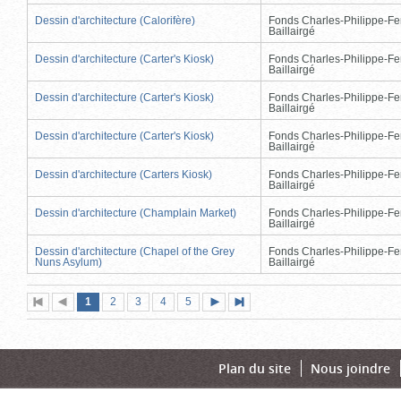
Dessin d'architecture (Calorifère)
Fonds Charles-Philippe-Fe
Baillairgé
Dessin d'architecture (Carter's Kiosk)
Fonds Charles-Philippe-Fe
Baillairgé
Dessin d'architecture (Carter's Kiosk)
Fonds Charles-Philippe-Fe
Baillairgé
Dessin d'architecture (Carter's Kiosk)
Fonds Charles-Philippe-Fe
Baillairgé
Dessin d'architecture (Carters Kiosk)
Fonds Charles-Philippe-Fe
Baillairgé
Dessin d'architecture (Champlain Market)
Fonds Charles-Philippe-Fe
Baillairgé
Dessin d'architecture (Chapel of the Grey
Fonds Charles-Philippe-Fe
Nuns Asylum)
Baillairgé
Page
(page
Page
Page
Page
Page
1
Première
2
Page
3
4
5
Page
Dernière
actuelle)
page
précédente
suivante
page
Plan du site
Nous joindre