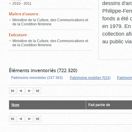
dessins d'ar
2010 - 2011
Philippe-Fer
Maître d'oeuvre
:
fonds a été c
Ministère de la Culture, des Communications et
de la Condition féminine
en 1979. En 
collection a
Exécutant
:
au public vi
Ministère de la Culture, des Communications et
de la Condition féminine
Éléments inventoriés (722 320)
Patrimoine immobilier (337 383)
Patrimoine mobilier (533)
Patrimoin
Première
Page
Page
Dernière
page
précédente
suivante
page
Nom
Fait partie de
Première
Page
Page
Dernière
page
précédente
suivante
page