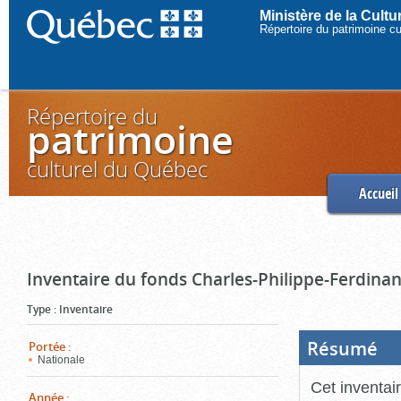
Ministère de la Cult
Répertoire du patrimoine c
Répertoire du
patrimoine
culturel du Québec
Accueil
Inventaire du fonds Charles-Philippe-Ferdinan
Type
:
Inventaire
Résumé
(Boi
Portée
:
ouve
Nationale
cliq
pou
Cet inventai
ferm
Année
: