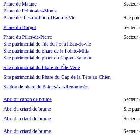
Phare de Matane
Secteur
Phare de Pointe-des-Monts
Phare des Îles-du-Pot-à-l'Eau-de-Vie
Site pat
Phare du Borgot
Secteur
Phare du Pilier-de-Pierre
Secteur 
Site patrimonial de l'île du Pot à l'Eau-de-vie
Site patrimonial du phare de la Pointe-Mitis
Site patrimonial du phare du Cap-au-Saumon
Site patrimonial du Phare-de-l'Île-Verte
Site patrimonial du Phare-du-Cap-de-la-Tête-au-Chien
Station de phare de Pointe-à-la-Renommée
Abri du canon de brume
Secteur
Abri du criard de brume
Site pa
Abri du criard de brume
Secteur
Abri du criard de brume
Secteur