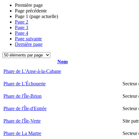
Première page
Page précédente
Page
1
(page actuelle)
Page
2
Page
3
Page
4
Page suivante
Dernière page
Nom
Phare de L'Anse-à-la-Cabane
Phare de L'Échouerie
Secteur
Phare de l'Île-Brion
Secteur 
Phare de l'Île-d'Entrée
Secteur 
Phare de l'Île-Verte
Site pat
Phare de La Martre
Secteur 