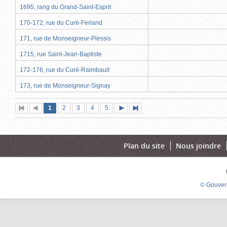
1695, rang du Grand-Saint-Esprit
170-172, rue du Curé-Ferland
171, rue de Monseigneur-Plessis
1715, rue Saint-Jean-Baptiste
172-176, rue du Curé-Raimbault
173, rue de Monseigneur-Signay
Page
(page
Page
Page
Page
Page
1
Première
2
Page
3
4
5
Page
Dernière
actuelle)
page
précédente
suivante
page
Plan du site
Nous joindre
© Gouver