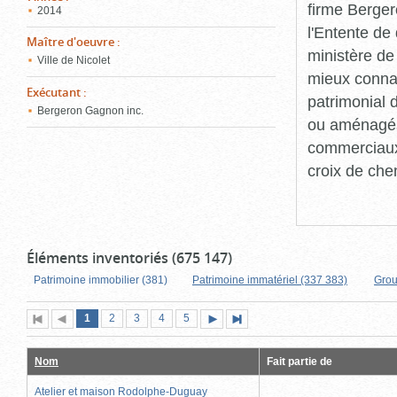
firme Berger
2014
l'Entente de 
Maître d'oeuvre
:
ministère de
Ville de Nicolet
mieux connaît
Exécutant
:
patrimonial d
Bergeron Gagnon inc.
ou aménagés 
commerciaux, 
croix de che
Éléments inventoriés (675 147)
Patrimoine immobilier (381)
Patrimoine immatériel (337 383)
Grou
Page
(page
Page
Page
Page
Page
1
Première
2
Page
3
4
5
Page
Dernière
actuelle)
page
précédente
suivante
page
Nom
Fait partie de
Atelier et maison Rodolphe-Duguay