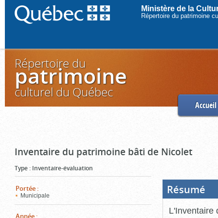
Ministère de la Cult
Répertoire du patrimoine c
Répertoire du
patrimoine
culturel du Québec
Accueil
Inventaire du patrimoine bâti de Nicolet
Type
:
Inventaire-évaluation
Résumé
(Boi
Portée
:
ouve
Municipale
cliq
pou
L'Inventaire 
ferm
Année
: