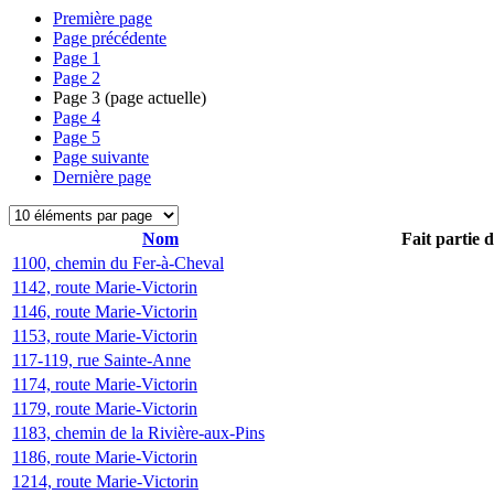
Première page
Page précédente
Page
1
Page
2
Page
3
(page actuelle)
Page
4
Page
5
Page suivante
Dernière page
Nom
Fait partie 
1100, chemin du Fer-à-Cheval
1142, route Marie-Victorin
1146, route Marie-Victorin
1153, route Marie-Victorin
117-119, rue Sainte-Anne
1174, route Marie-Victorin
1179, route Marie-Victorin
1183, chemin de la Rivière-aux-Pins
1186, route Marie-Victorin
1214, route Marie-Victorin