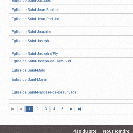
Église de Saint-Jacques
Église de Saint-Jean-Baptiste
Église de Saint-Jean-Port-Joli
Église de Saint-Joachim
Église de Saint-Joseph
Église de Saint-Joseph-d'Ely
Église de Saint-Joseph-de-Ham-Sud
Église de Saint-Malo
Église de Saint-Martin
Église de Saint-Narcisse-de-Beaurivage
Page
(page
Page
Page
Page
Page
1
Première
2
Page
3
4
5
Page
Dernière
actuelle)
page
précédente
suivante
page
Plan du site
Nous joindre