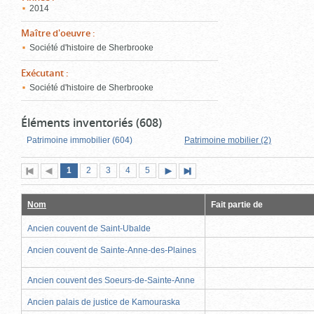
2014
Maître d'oeuvre
:
Société d'histoire de Sherbrooke
Exécutant
:
Société d'histoire de Sherbrooke
Éléments inventoriés (608)
Patrimoine immobilier (604)
Patrimoine mobilier (2)
Page
(page
Page
Page
Page
Page
1
Première
2
Page
3
4
5
Page
Dernière
actuelle)
page
précédente
suivante
page
Nom
Fait partie de
Ancien couvent de Saint-Ubalde
Ancien couvent de Sainte-Anne-des-Plaines
Ancien couvent des Soeurs-de-Sainte-Anne
Ancien palais de justice de Kamouraska