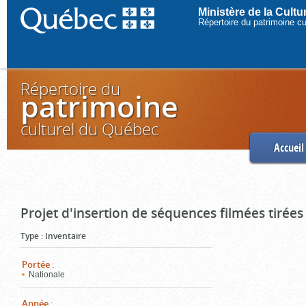
Ministère de la Cult
Répertoire du patrimoine c
Répertoire du
patrimoine
culturel du Québec
Accueil
Projet d'insertion de séquences filmées tirées
Type
:
Inventaire
Portée
:
Nationale
Année
: