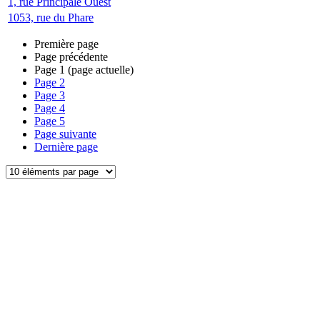
1, rue Principale Ouest
1053, rue du Phare
Première page
Page précédente
Page
1
(page actuelle)
Page
2
Page
3
Page
4
Page
5
Page suivante
Dernière page