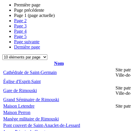
Première page
Page précédente
Page
1
(page actuelle)
Page
2
Page
3
Page
4
Page
5
Page suivante
Dernière page
Nom
Site pat
Cathédrale de Saint-Germain
Ville-d
Église d'Esprit-Saint
Site pat
Gare de Rimouski
Ville-d
Grand Séminaire de Rimouski
Maison Letendre
Site pa
Maison Perron
Manège militaire de Rimouski
Pont couvert de Saint-Anaclet-de-Lessard