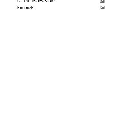
La Trinité-des-Monts
Rimouski