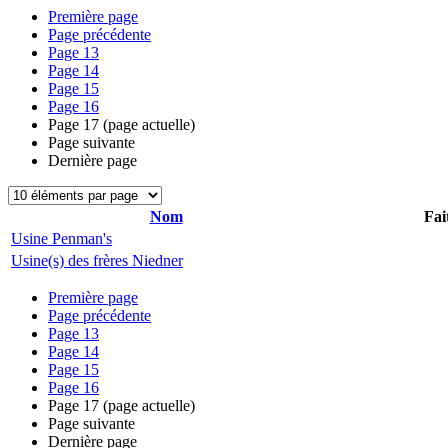
Première page
Page précédente
Page
13
Page
14
Page
15
Page
16
Page
17
(page actuelle)
Page suivante
Dernière page
Nom
Fai
Usine Penman's
Usine(s) des frères Niedner
Première page
Page précédente
Page
13
Page
14
Page
15
Page
16
Page
17
(page actuelle)
Page suivante
Dernière page