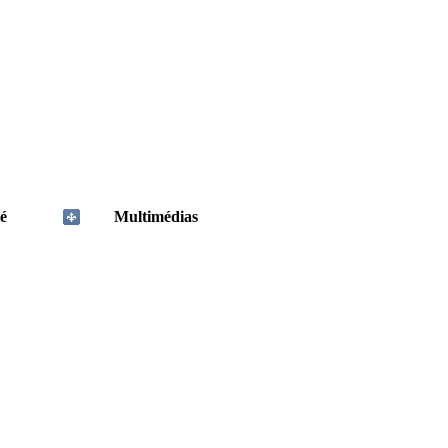
é
Multimédias