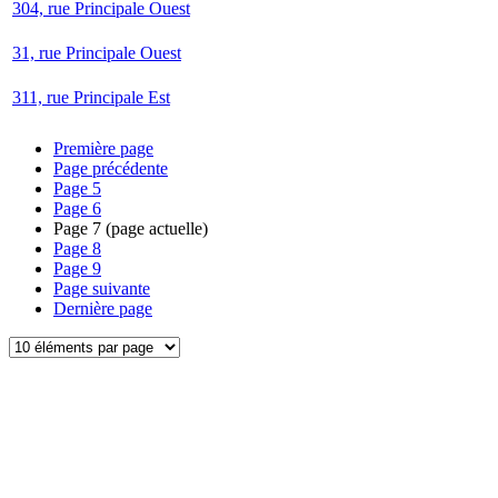
304, rue Principale Ouest
31, rue Principale Ouest
311, rue Principale Est
Première page
Page précédente
Page
5
Page
6
Page
7
(page actuelle)
Page
8
Page
9
Page suivante
Dernière page