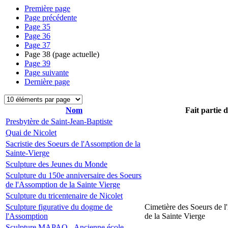
Première page
Page précédente
Page
35
Page
36
Page
37
Page
38
(page actuelle)
Page
39
Page suivante
Dernière page
Nom
Fait partie 
Presbytère de Saint-Jean-Baptiste
Quai de Nicolet
Sacristie des Soeurs de l'Assomption de la
Sainte-Vierge
Sculpture des Jeunes du Monde
Sculpture du 150e anniversaire des Soeurs
de l'Assomption de la Sainte Vierge
Sculpture du tricentenaire de Nicolet
Sculpture figurative du dogme de
Cimetière des Soeurs de 
l'Assomption
de la Sainte Vierge
Sculpture MAPAQ - Ancienne école