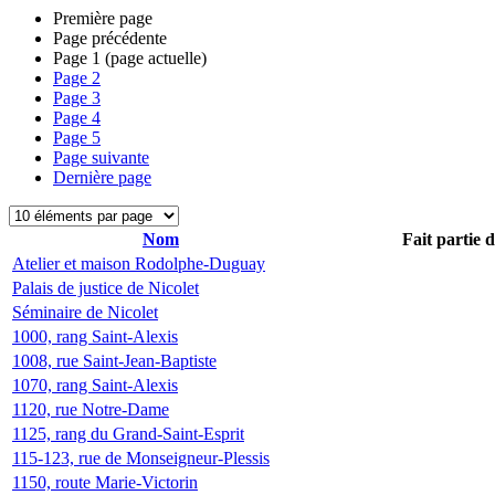
Première page
Page précédente
Page
1
(page actuelle)
Page
2
Page
3
Page
4
Page
5
Page suivante
Dernière page
Nom
Fait partie 
Atelier et maison Rodolphe-Duguay
Palais de justice de Nicolet
Séminaire de Nicolet
1000, rang Saint-Alexis
1008, rue Saint-Jean-Baptiste
1070, rang Saint-Alexis
1120, rue Notre-Dame
1125, rang du Grand-Saint-Esprit
115-123, rue de Monseigneur-Plessis
1150, route Marie-Victorin