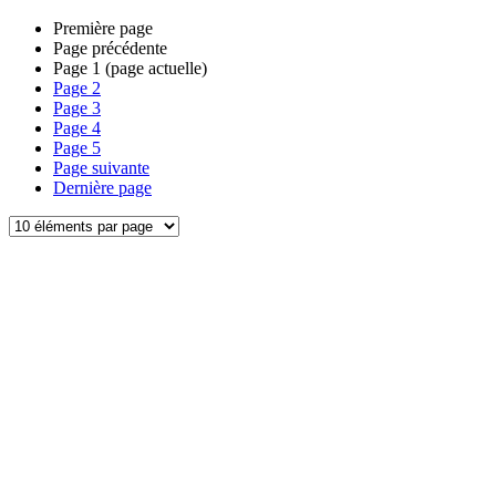
Première page
Page précédente
Page
1
(page actuelle)
Page
2
Page
3
Page
4
Page
5
Page suivante
Dernière page