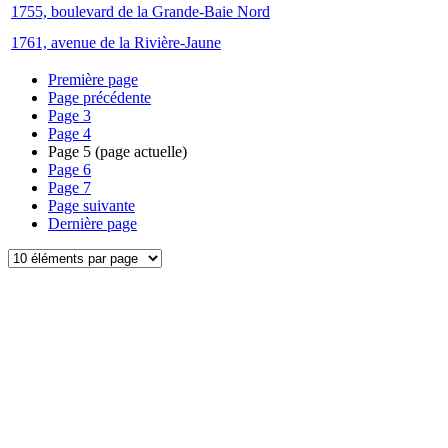
1755, boulevard de la Grande-Baie Nord
1761, avenue de la Rivière-Jaune
Première page
Page précédente
Page
3
Page
4
Page
5
(page actuelle)
Page
6
Page
7
Page suivante
Dernière page