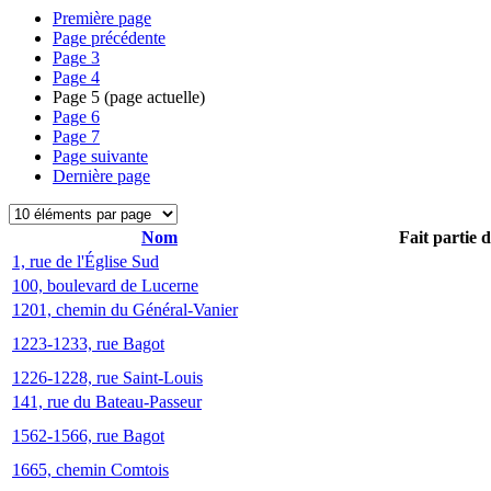
Première page
Page précédente
Page
3
Page
4
Page
5
(page actuelle)
Page
6
Page
7
Page suivante
Dernière page
Nom
Fait partie 
1, rue de l'Église Sud
100, boulevard de Lucerne
1201, chemin du Général-Vanier
1223-1233, rue Bagot
1226-1228, rue Saint-Louis
141, rue du Bateau-Passeur
1562-1566, rue Bagot
1665, chemin Comtois