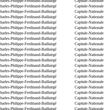
arles-Philippe-Ferdinand-Baillairgé
Capitale-Nationale
arles-Philippe-Ferdinand-Baillairgé
Capitale-Nationale
arles-Philippe-Ferdinand-Baillairgé
Capitale-Nationale
arles-Philippe-Ferdinand-Baillairgé
Capitale-Nationale
arles-Philippe-Ferdinand-Baillairgé
Capitale-Nationale
arles-Philippe-Ferdinand-Baillairgé
Capitale-Nationale
arles-Philippe-Ferdinand-Baillairgé
Capitale-Nationale
arles-Philippe-Ferdinand-Baillairgé
Capitale-Nationale
arles-Philippe-Ferdinand-Baillairgé
Capitale-Nationale
arles-Philippe-Ferdinand-Baillairgé
Capitale-Nationale
arles-Philippe-Ferdinand-Baillairgé
Capitale-Nationale
arles-Philippe-Ferdinand-Baillairgé
Capitale-Nationale
arles-Philippe-Ferdinand-Baillairgé
Capitale-Nationale
arles-Philippe-Ferdinand-Baillairgé
Capitale-Nationale
arles-Philippe-Ferdinand-Baillairgé
Capitale-Nationale
arles-Philippe-Ferdinand-Baillairgé
Capitale-Nationale
arles-Philippe-Ferdinand-Baillairgé
Capitale-Nationale
arles-Philippe-Ferdinand-Baillairgé
Capitale-Nationale
arles-Philippe-Ferdinand-Baillairgé
Capitale-Nationale
arles-Philippe-Ferdinand-Baillairgé
Capitale-Nationale
arles-Philippe-Ferdinand-Baillairgé
Capitale-Nationale