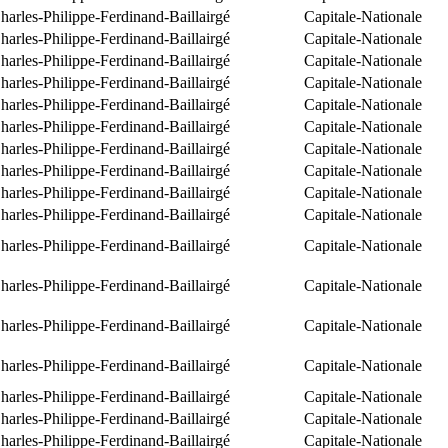
arles-Philippe-Ferdinand-Baillairgé
Capitale-Nationale
arles-Philippe-Ferdinand-Baillairgé
Capitale-Nationale
arles-Philippe-Ferdinand-Baillairgé
Capitale-Nationale
arles-Philippe-Ferdinand-Baillairgé
Capitale-Nationale
arles-Philippe-Ferdinand-Baillairgé
Capitale-Nationale
arles-Philippe-Ferdinand-Baillairgé
Capitale-Nationale
arles-Philippe-Ferdinand-Baillairgé
Capitale-Nationale
arles-Philippe-Ferdinand-Baillairgé
Capitale-Nationale
arles-Philippe-Ferdinand-Baillairgé
Capitale-Nationale
arles-Philippe-Ferdinand-Baillairgé
Capitale-Nationale
arles-Philippe-Ferdinand-Baillairgé
Capitale-Nationale
arles-Philippe-Ferdinand-Baillairgé
Capitale-Nationale
arles-Philippe-Ferdinand-Baillairgé
Capitale-Nationale
arles-Philippe-Ferdinand-Baillairgé
Capitale-Nationale
arles-Philippe-Ferdinand-Baillairgé
Capitale-Nationale
arles-Philippe-Ferdinand-Baillairgé
Capitale-Nationale
arles-Philippe-Ferdinand-Baillairgé
Capitale-Nationale