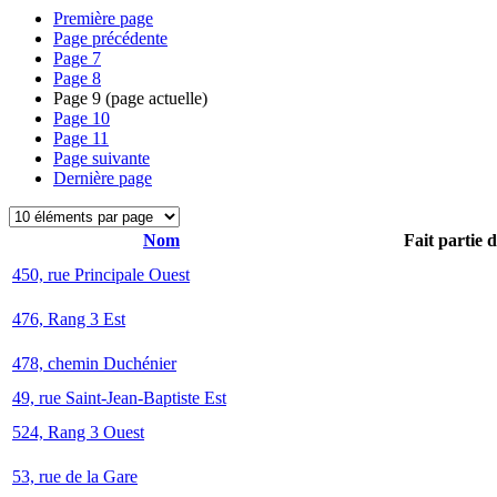
Première page
Page précédente
Page
7
Page
8
Page
9
(page actuelle)
Page
10
Page
11
Page suivante
Dernière page
Nom
Fait partie 
450, rue Principale Ouest
476, Rang 3 Est
478, chemin Duchénier
49, rue Saint-Jean-Baptiste Est
524, Rang 3 Ouest
53, rue de la Gare