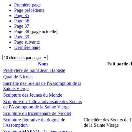
Première page
Page précédente
Page
35
Page
36
Page
37
Page
38
(page actuelle)
Page
39
Page suivante
Dernière page
Nom
Fait partie 
Presbytère de Saint-Jean-Baptiste
Quai de Nicolet
Sacristie des Soeurs de l'Assomption de la
Sainte-Vierge
Sculpture des Jeunes du Monde
Sculpture du 150e anniversaire des Soeurs
de l'Assomption de la Sainte Vierge
Sculpture du tricentenaire de Nicolet
Sculpture figurative du dogme de
Cimetière des Soeurs de 
l'Assomption
de la Sainte Vierge
Sculpture MAPAQ - Ancienne école