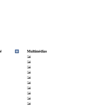
é
Multimédias