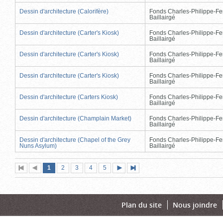
Dessin d'architecture (Calorifère)
Fonds Charles-Philippe-Fe
Baillairgé
Dessin d'architecture (Carter's Kiosk)
Fonds Charles-Philippe-Fe
Baillairgé
Dessin d'architecture (Carter's Kiosk)
Fonds Charles-Philippe-Fe
Baillairgé
Dessin d'architecture (Carter's Kiosk)
Fonds Charles-Philippe-Fe
Baillairgé
Dessin d'architecture (Carters Kiosk)
Fonds Charles-Philippe-Fe
Baillairgé
Dessin d'architecture (Champlain Market)
Fonds Charles-Philippe-Fe
Baillairgé
Dessin d'architecture (Chapel of the Grey
Fonds Charles-Philippe-Fe
Nuns Asylum)
Baillairgé
Page
(page
Page
Page
Page
Page
1
Première
2
Page
3
4
5
Page
Dernière
actuelle)
page
précédente
suivante
page
Plan du site
Nous joindre