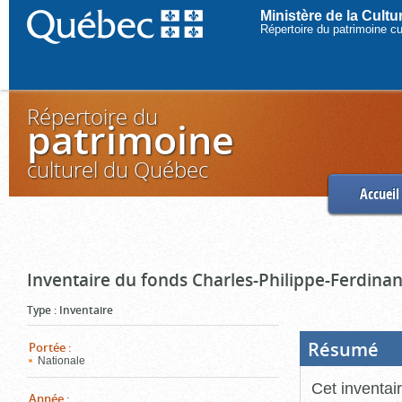
Ministère de la Cult
Répertoire du patrimoine c
Répertoire du
patrimoine
culturel du Québec
Accueil
Inventaire du fonds Charles-Philippe-Ferdinan
Type
:
Inventaire
Résumé
(Boi
Portée
:
ouve
Nationale
cliq
pou
Cet inventai
ferm
Année
: