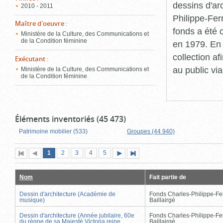
dessins d'ar
2010 - 2011
Philippe-Fer
Maître d'oeuvre
:
fonds a été c
Ministère de la Culture, des Communications et
de la Condition féminine
en 1979. En 
collection a
Exécutant
:
au public vi
Ministère de la Culture, des Communications et
de la Condition féminine
Éléments inventoriés (45 473)
Patrimoine mobilier (533)
Groupes (44 940)
Page
(page
Page
Page
Page
Page
1
Première
2
Page
3
4
5
Page
Dernière
actuelle)
page
précédente
suivante
page
Nom
Fait partie de
Dessin d'architecture (Académie de
Fonds Charles-Philippe-Fe
musique)
Baillairgé
Dessin d'architecture (Année jubilaire, 60e
Fonds Charles-Philippe-Fe
du règne de sa Majesté Victoria reine
Baillairgé