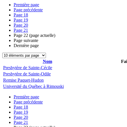
Première page
Page précédente
Page
18
Page
19
Page
20
Page
21
Page
22
(page actuelle)
Page suivante
Dernière page
Nom
Fai
Presbytère de Sainte-Cécile
Presbytère de Sainte-Odile
Remise Paquet-Hudon
Université du Québec à Rimouski
Première page
Page précédente
Page
18
Page
19
Page
20
Page
21